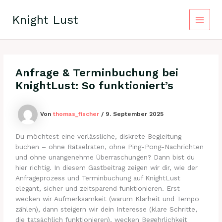
Zum
Inhalt
Knight Lust
springen
Main
Menu
Anfrage & Terminbuchung bei
KnightLust: So funktioniert’s
Von
thomas_fischer
/
9. September 2025
Du möchtest eine verlässliche, diskrete Begleitung
buchen – ohne Rätselraten, ohne Ping-Pong-Nachrichten
und ohne unangenehme Überraschungen? Dann bist du
hier richtig. In diesem Gastbeitrag zeigen wir dir, wie der
Anfrageprozess und Terminbuchung auf KnightLust
elegant, sicher und zeitsparend funktionieren. Erst
wecken wir Aufmerksamkeit (warum Klarheit und Tempo
zählen), dann steigern wir dein Interesse (klare Schritte,
die tatsächlich funktionieren), wecken Begehrlichkeit