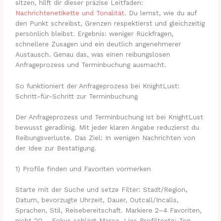
sitzen, hilft dir dieser präzise Leitfaden:
Nachrichtenetikette und Tonalität
. Du lernst, wie du auf
den Punkt schreibst, Grenzen respektierst und gleichzeitig
persönlich bleibst. Ergebnis: weniger Rückfragen,
schnellere Zusagen und ein deutlich angenehmerer
Austausch. Genau das, was einen reibungslosen
Anfrageprozess und Terminbuchung ausmacht.
So funktioniert der Anfrageprozess bei KnightLust:
Schritt-für-Schritt zur Terminbuchung
Der Anfrageprozess und Terminbuchung ist bei KnightLust
bewusst geradlinig. Mit jeder klaren Angabe reduzierst du
Reibungsverluste. Das Ziel: In wenigen Nachrichten von
der Idee zur Bestätigung.
1) Profile finden und Favoriten vormerken
Starte mit der Suche und setze Filter: Stadt/Region,
Datum, bevorzugte Uhrzeit, Dauer, Outcall/Incalls,
Sprachen, Stil, Reisebereitschaft. Markiere 2–4 Favoriten,
nicht 20 – Fokus schlägt Masse. Lies Profiltexte: Ton,