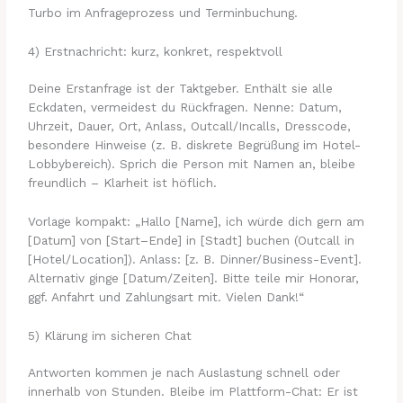
Turbo im Anfrageprozess und Terminbuchung.
4) Erstnachricht: kurz, konkret, respektvoll
Deine Erstanfrage ist der Taktgeber. Enthält sie alle
Eckdaten, vermeidest du Rückfragen. Nenne: Datum,
Uhrzeit, Dauer, Ort, Anlass, Outcall/Incalls, Dresscode,
besondere Hinweise (z. B. diskrete Begrüßung im Hotel-
Lobbybereich). Sprich die Person mit Namen an, bleibe
freundlich – Klarheit ist höflich.
Vorlage kompakt: „Hallo [Name], ich würde dich gern am
[Datum] von [Start–Ende] in [Stadt] buchen (Outcall in
[Hotel/Location]). Anlass: [z. B. Dinner/Business-Event].
Alternativ ginge [Datum/Zeiten]. Bitte teile mir Honorar,
ggf. Anfahrt und Zahlungsart mit. Vielen Dank!“
5) Klärung im sicheren Chat
Antworten kommen je nach Auslastung schnell oder
innerhalb von Stunden. Bleibe im Plattform-Chat: Er ist