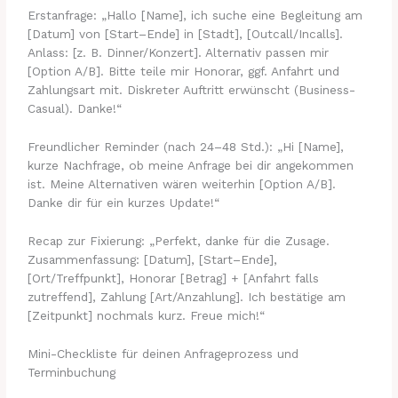
Erstanfrage: „Hallo [Name], ich suche eine Begleitung am
[Datum] von [Start–Ende] in [Stadt], [Outcall/Incalls].
Anlass: [z. B. Dinner/Konzert]. Alternativ passen mir
[Option A/B]. Bitte teile mir Honorar, ggf. Anfahrt und
Zahlungsart mit. Diskreter Auftritt erwünscht (Business-
Casual). Danke!“
Freundlicher Reminder (nach 24–48 Std.): „Hi [Name],
kurze Nachfrage, ob meine Anfrage bei dir angekommen
ist. Meine Alternativen wären weiterhin [Option A/B].
Danke dir für ein kurzes Update!“
Recap zur Fixierung: „Perfekt, danke für die Zusage.
Zusammenfassung: [Datum], [Start–Ende],
[Ort/Treffpunkt], Honorar [Betrag] + [Anfahrt falls
zutreffend], Zahlung [Art/Anzahlung]. Ich bestätige am
[Zeitpunkt] nochmals kurz. Freue mich!“
Mini-Checkliste für deinen Anfrageprozess und
Terminbuchung